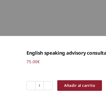
English speaking advisory consult
75.00
€
Añadir al carrito
English
speaking
advisory