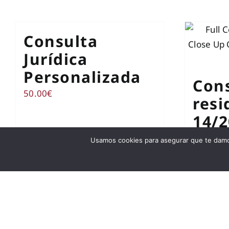
Consulta
Jurídica
Personalizada
Con
50.00
€
resi
14/
inve
Usamos cookies para asegurar que te damos
otro
75.00
€
Añadir al carrito
Detalles
Añadir al 