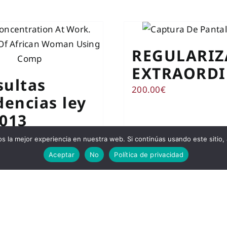
REGULARIZ
EXTRAORDI
sultas
200.00
€
dencias ley
2013
rsores y
 la mejor experiencia en nuestra web. Si continúas usando este sitio,
s
Aceptar
No
Política de privacidad
carrito
Detalles
Añadir al carrito