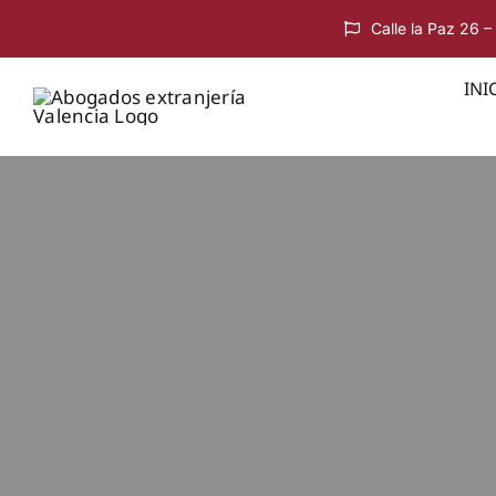
Saltar
Calle la Paz 26 –
al
contenido
INI