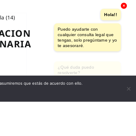
×
Hola!!
Puedo ayudarte con
ACION
cualquier consulta legal que
NARIA
tengas, solo pregúntame y yo
te asesoraré.
¿Qué duda puedo
resolverte?
 asumiremos que estás de acuerdo con ello.
Detalles