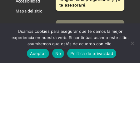
Accesibilidad
te asesoraré.
Mapa del sitio
¿Qué duda puedo
resolverte?
Usamos cookies para asegurar que te damos la mejor
experiencia en nuestra web. Si continúas usando este sitio,
¡Te llamamos!
asumiremos que estás de acuerdo con ello.
Aceptar
No
Política de privacidad
Política de privacidad
*
He leido y acepto la política de privacidad
Suscríbete